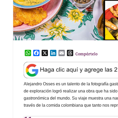
W
F
X
L
E
T
Compártelo
h
a
i
m
h
a
c
n
a
r
t
e
k
i
e
s
b
e
l
a
A
o
d
d
Alejandro Osses es un talento de la fotografía gas
p
o
I
s
de exploración logró realizar una obra que ha sido
p
k
n
gastronómica del mundo. Su viaje muestra una nar
través de la comida colombiana que tanto nos re