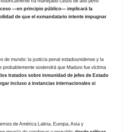
istóricamente ha manejado casos de alto perfil
oceso —en principio público— implicará la
bilidad de que el exmandatario intente impugnar
nes de mundo: la justicia penal estadounidense y la
ue probablemente sostendrá que Maduro fue víctima
 los tratados sobre inmunidad de jefes de Estado
egar incluso a instancias internacionales si
iernos de América Latina, Europa, Asia y
con mezcla de condenas y respaldo:
desde críticas