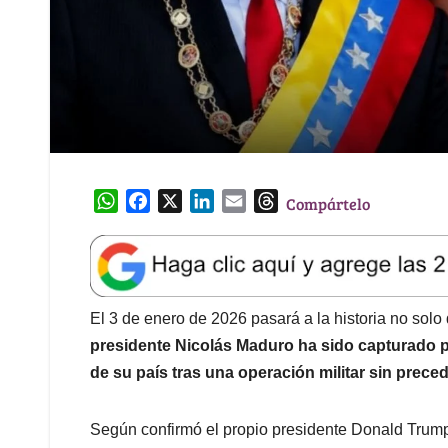
W
F
X
L
E
T
Compártelo
h
a
i
m
h
a
c
n
a
r
t
e
k
i
e
s
b
e
l
a
A
o
d
d
El 3 de enero de 2026 pasará a la historia no sol
p
o
I
s
presidente Nicolás Maduro ha sido capturado p
p
k
n
de su país tras una operación militar sin prece
Según confirmó el propio presidente Donald Trump,