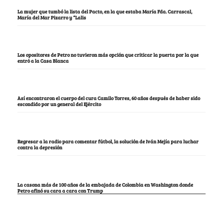
La mujer que tumbó la lista del Pacto, en la que estaba María Fda. Carrascal,
María del Mar Pizarro y “Lalis
Los opositores de Petro no tuvieron más opción que criticar la puerta por la que
entró a la Casa Blanca
Así encontraron el cuerpo del cura Camilo Torres, 60 años después de haber sido
escondido por un general del Ejército
Regresar a la radio para comentar fútbol, la solución de Iván Mejía para luchar
contra la depresión
La casona más de 100 años de la embajada de Colombia en Washington donde
Petro afinó su cara a cara con Trump