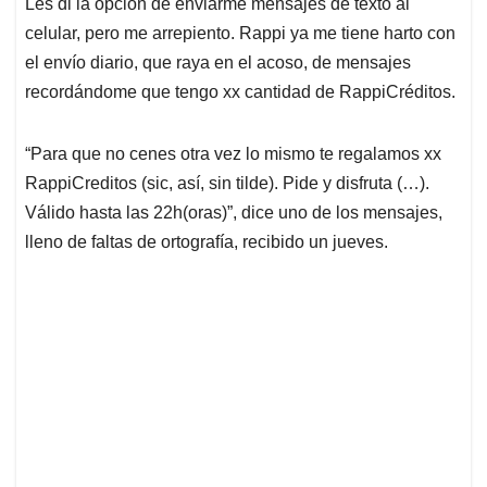
Les di la opción de enviarme mensajes de texto al
s
b
e
l
a
celular, pero me arrepiento. Rappi ya me tiene harto con
A
o
d
d
p
o
I
s
el envío diario, que raya en el acoso, de mensajes
p
k
n
recordándome que tengo xx cantidad de RappiCréditos.
“Para que no cenes otra vez lo mismo te regalamos xx
RappiCreditos (sic, así, sin tilde). Pide y disfruta (…).
Válido hasta las 22h(oras)”, dice uno de los mensajes,
lleno de faltas de ortografía, recibido un jueves.