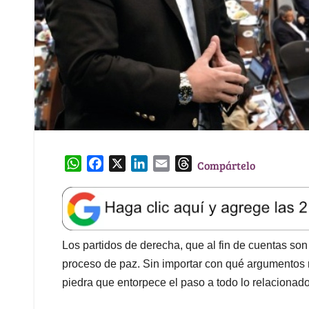
W
F
X
L
E
T
Compártelo
h
a
i
m
h
a
c
n
a
r
t
e
k
i
e
s
b
e
l
a
A
o
d
d
Los partidos de derecha, que al fin de cuentas son
p
o
I
s
proceso de paz. Sin importar con qué argumentos rid
p
k
n
piedra que entorpece el paso a todo lo relacionad