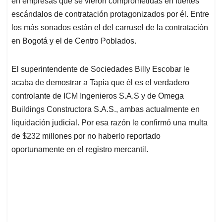
p
o
I
s
en empresas que se vieron comprometidas en fuertes
p
k
n
escándalos de contratación protagonizados por él. Entre
los más sonados están el del carrusel de la contratación
en Bogotá y el de Centro Poblados.
El superintendente de Sociedades Billy Escobar le
acaba de demostrar a Tapia que él es el verdadero
controlante de ICM Ingenieros S.A.S y de Omega
Buildings Constructora S.A.S., ambas actualmente en
liquidación judicial. Por esa razón le confirmó una multa
de $232 millones por no haberlo reportado
oportunamente en el registro mercantil.