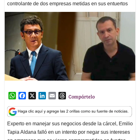
controlante de dos empresas metidas en sus entuertos
W
F
X
L
E
T
Compártelo
h
a
i
m
h
a
c
n
a
r
t
e
k
i
e
Experto en manejar sus negocios desde la cárcel, Emilio
s
b
e
l
a
Tapia Aldana falló en un intento por negar sus intereses
A
o
d
d