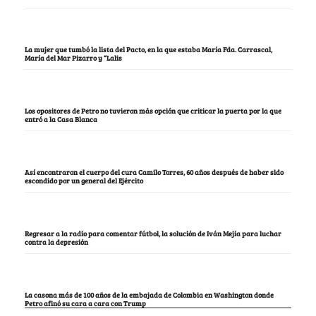
La mujer que tumbó la lista del Pacto, en la que estaba María Fda. Carrascal,
María del Mar Pizarro y “Lalis
Los opositores de Petro no tuvieron más opción que criticar la puerta por la que
entró a la Casa Blanca
Así encontraron el cuerpo del cura Camilo Torres, 60 años después de haber sido
escondido por un general del Ejército
Regresar a la radio para comentar fútbol, la solución de Iván Mejía para luchar
contra la depresión
La casona más de 100 años de la embajada de Colombia en Washington donde
Petro afinó su cara a cara con Trump