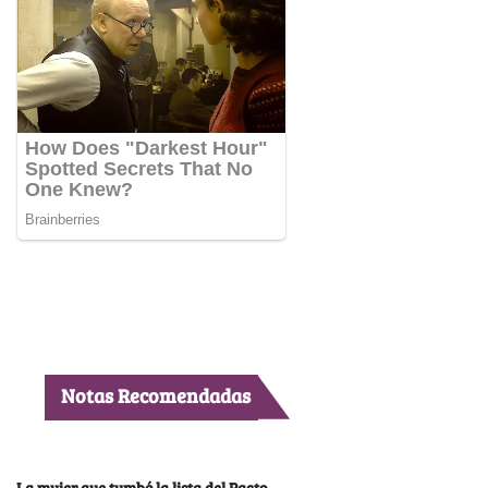
Notas Recomendadas
La mujer que tumbó la lista del Pacto,