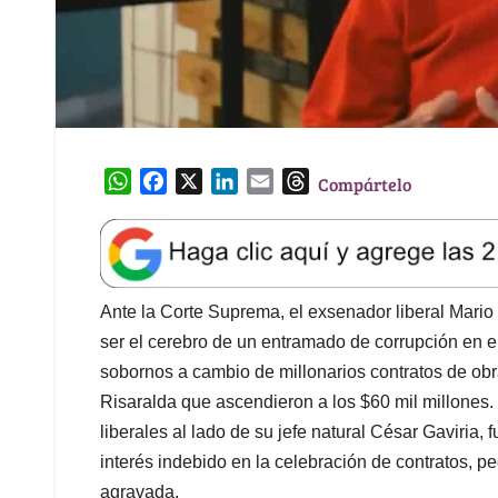
W
F
X
L
E
T
Compártelo
h
a
i
m
h
a
c
n
a
r
t
e
k
i
e
s
b
e
l
a
A
o
d
d
Ante la Corte Suprema, el exsenador liberal Mario
p
o
I
s
ser el cerebro de un entramado de corrupción en
p
k
n
sobornos a cambio de millonarios contratos de obr
Risaralda que ascendieron a los $60 mil millones.
liberales al lado de su jefe natural César Gaviria,
interés indebido en la celebración de contratos, p
agravada.