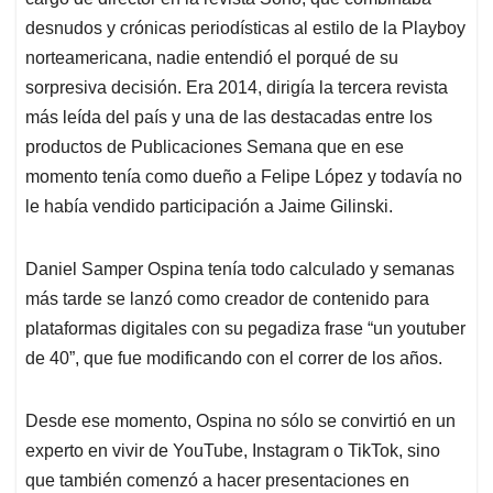
A
o
d
d
p
o
I
s
desnudos y crónicas periodísticas al estilo de la
Playboy
p
k
n
norteamericana, nadie entendió el porqué de su
sorpresiva decisión. Era 2014, dirigía la tercera revista
más leída del país y una de las destacadas entre los
productos de Publicaciones Semana que en ese
momento tenía como dueño a Felipe López y todavía no
le había vendido participación a Jaime Gilinski.
Daniel Samper Ospina tenía todo calculado y semanas
más tarde se lanzó como creador de contenido para
plataformas digitales con su pegadiza frase “un youtuber
de 40”, que fue modificando con el correr de los años.
Desde ese momento, Ospina no sólo se convirtió en un
experto en vivir de YouTube, Instagram o TikTok, sino
que también comenzó a hacer presentaciones en