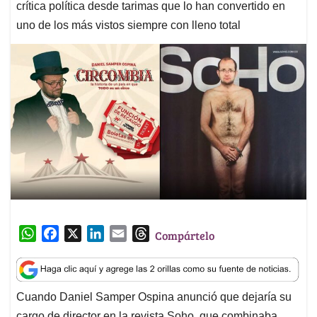
crítica política desde tarimas que lo han convertido en
uno de los más vistos siempre con lleno total
W
F
X
L
E
T
Compártelo
h
a
i
m
h
a
c
n
a
r
t
e
k
i
e
Cuando Daniel Samper Ospina anunció que dejaría su
s
b
e
l
a
cargo de director en la revista Soho, que combinaba