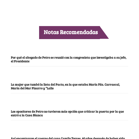
Notas Recomendadas
Por qué el abogado de Petro se reunió con la congresista que investigaba a su jefe,
el Presidente
La mujer que tumbó la lista del Pacto, en la que estaba María Fda. Carrascal,
María del Mar Pizarro y “Lalis
Los opositores de Petro no tuvieron más opción que criticar la puerta por la que
entró a la Casa Blanca
Así encontraron el cuerpo del cura Camilo Torres, 60 años después de haber sido