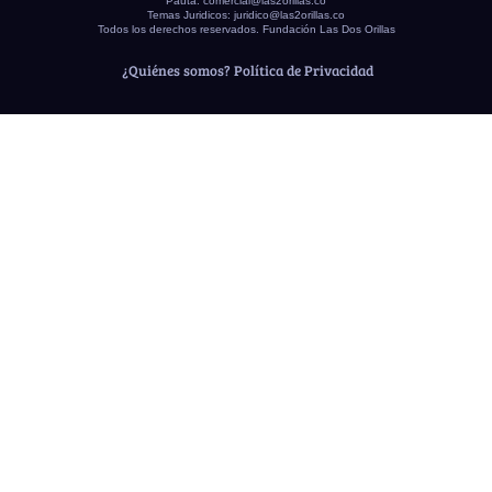
Pauta:
comercial@las2orillas.co
Temas Juridicos:
juridico@las2orillas.co
Todos los derechos reservados. Fundación Las Dos Orillas
¿Quiénes somos?
Política de Privacidad