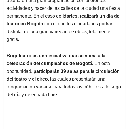
p
o
I
s
diseñaron una gran programación con diferentes
p
k
n
actividades y hacer de las calles de la ciudad una fiesta
permanente. En el caso de
Idartes, realizará un día de
teatro en Bogotá
con el que los ciudadanos podrán
disfrutar de una gran variedad de obras, totalmente
gratis.
Bogoteatro es una iniciativa que se suma a la
celebración del cumpleaños de Bogotá.
En esta
oportunidad,
participarán 39 salas para la circulación
del teatro y el circo
, las cuales presentarán una
programación variada, para todos los públicos a lo largo
del día y de entrada libre.