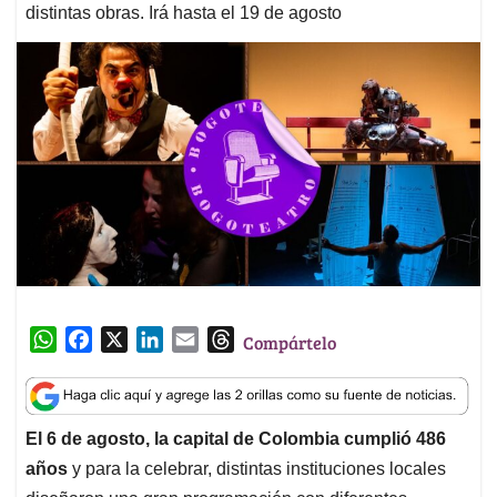
distintas obras. Irá hasta el 19 de agosto
W
F
X
L
E
T
Compártelo
h
a
i
m
h
a
c
n
a
r
t
e
k
i
e
El 6 de agosto, la capital de Colombia cumplió 486
s
b
e
l
a
años
y para la celebrar, distintas instituciones locales
A
o
d
d