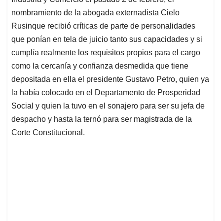
A
o
d
d
p
o
I
s
nombramiento de la abogada externadista Cielo
p
k
n
Rusinque recibió críticas de parte de personalidades
que ponían en tela de juicio tanto sus capacidades y si
cumplía realmente los requisitos propios para el cargo
como la cercanía y confianza desmedida que tiene
depositada en ella el presidente Gustavo Petro, quien ya
la había colocado en el Departamento de Prosperidad
Social y quien la tuvo en el sonajero para ser su jefa de
despacho y hasta la ternó para ser magistrada de la
Corte Constitucional.