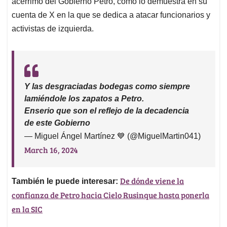
acérrimo del Gobierno Petro, como lo demuestra en su
cuenta de X en la que se dedica a atacar funcionarios y
activistas de izquierda.
Y las desgraciadas bodegas como siempre
lamiéndole los zapatos a Petro.
Enserio que son el reflejo de la decadencia
de este Gobierno
— Miguel Ángel Martínez 💙 (@MiguelMartin041)
March 16, 2024
De dónde viene la
También le puede interesar:
confianza de Petro hacia Cielo Rusinque hasta ponerla
en la SIC