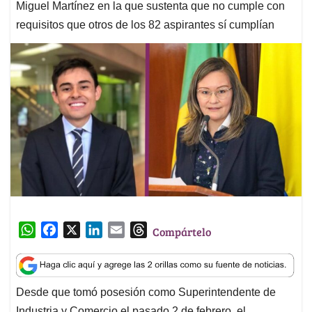
Miguel Martínez en la que sustenta que no cumple con
requisitos que otros de los 82 aspirantes sí cumplían
W
F
X
L
E
T
Compártelo
h
a
i
m
h
a
c
n
a
r
t
e
k
i
e
Desde que tomó posesión como Superintendente de
s
b
e
l
a
Industria y Comercio el pasado 2 de febrero, el