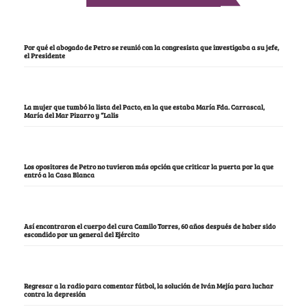
Por qué el abogado de Petro se reunió con la congresista que investigaba a su jefe,
el Presidente
La mujer que tumbó la lista del Pacto, en la que estaba María Fda. Carrascal,
María del Mar Pizarro y “Lalis
Los opositores de Petro no tuvieron más opción que criticar la puerta por la que
entró a la Casa Blanca
Así encontraron el cuerpo del cura Camilo Torres, 60 años después de haber sido
escondido por un general del Ejército
Regresar a la radio para comentar fútbol, la solución de Iván Mejía para luchar
contra la depresión