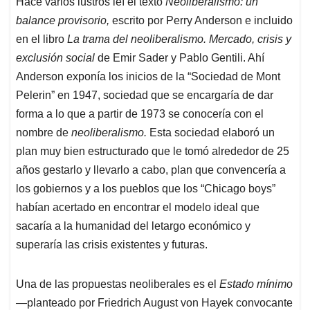
Hace varios lustros leí el texto
Neoliberalismo: un
s
b
e
l
a
balance provisorio,
escrito por Perry Anderson e incluido
A
o
d
d
p
o
I
s
en el libro
La trama del neoliberalismo. Mercado, crisis y
p
k
n
exclusión social
de Emir Sader y Pablo Gentili. Ahí
Anderson exponía los inicios de la “Sociedad de Mont
Pelerin” en 1947, sociedad que se encargaría de dar
forma a lo que a partir de 1973 se conocería con el
nombre de
neoliberalismo.
Esta sociedad elaboró un
plan muy bien estructurado que le tomó alrededor de 25
años gestarlo y llevarlo a cabo, plan que convencería a
los gobiernos y a los pueblos que los “Chicago boys”
habían acertado en encontrar el modelo ideal que
sacaría a la humanidad del letargo económico y
superaría las crisis existentes y futuras.
Una de las propuestas neoliberales es el
Estado mínimo
—
planteado por Friedrich August von Hayek convocante