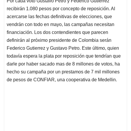
Por cada voto Gustavo Petro y Federico Gutiérrez
s
b
e
l
a
recibirán 1.080 pesos por concepto de reposición. Al
A
o
d
d
p
o
I
s
acercarse las fechas definitivas de elecciones, que
p
k
n
vendrán con todo en mayo, las campañas necesitan
financiación. Los dos contendientes que parecen
definirán al próximo presidente de Colombia serán
Federico Gutierrez y Gustavo Petro. Este último, quien
todavía espera la plata por reposición que tendrían que
darle por haber sacado mas de 8 millones de votos, ha
hecho su campaña por un prestamos de 7 mil millones
de pesos de CONFIAR, una cooperativa de Medellin.