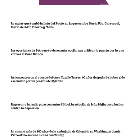
La mujer que tumbó la lista del Pacto, en la que estaba María Fda. Carrascal,
María del Mar Pizarro y “Lalis
Los opositores de Petro no tuvieron más opción que criticar la puerta por la que
entró a la Casa Blanca
Así encontraron el cuerpo del cura Camilo Torres, 60 años después de haber sido
escondido por un general del Ejército
Regresar a la radio para comentar fútbol, la solución de Iván Mejía para luchar
contra la depresión
La casona más de 100 años de la embajada de Colombia en Washington donde
Petro afinó su cara a cara con Trump