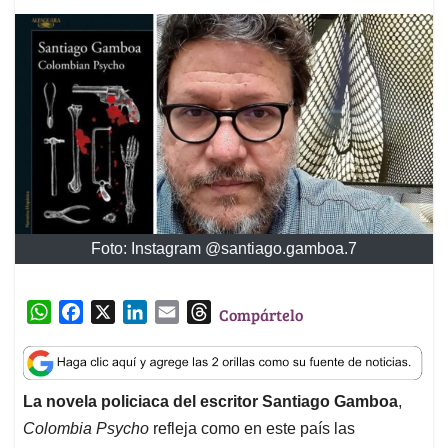
Foto: Instagram @santiago.gamboa.7
W
F
X
L
E
T
Compártelo
h
a
i
m
h
a
c
n
a
r
t
e
k
i
e
La novela policiaca del escritor Santiago Gamboa
,
s
b
e
l
a
Colombia Psycho
refleja como en este país las
A
o
d
d