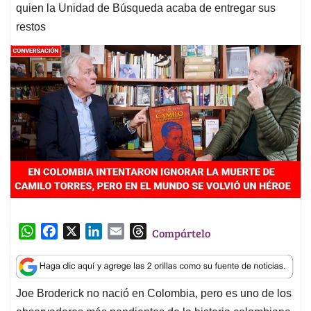
quien la Unidad de Búsqueda acaba de entregar sus
restos
W
F
X
L
E
T
Compártelo
h
a
i
m
h
a
c
n
a
r
t
e
k
i
e
Joe Broderick no nació en Colombia, pero es uno de los
s
b
e
l
a