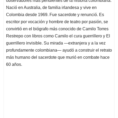
observadores más pendientes de la historia colombiana.
A
o
d
d
p
o
I
s
Nació en Australia, de familia irlandesa y vive en
p
k
n
Colombia desde 1969. Fue sacerdote y renunció. Es
escritor por vocación y hombre de teatro por pasión, se
convirtió en el biógrafo más conocido de Camilo Torres
Restrepo con libros como Camilo el cura guerrillero y El
guerrillero invisible. Su mirada —extranjera y a la vez
profundamente colombiana— ayudó a construir el retrato
más humano del sacerdote que murió en combate hace
60 años.