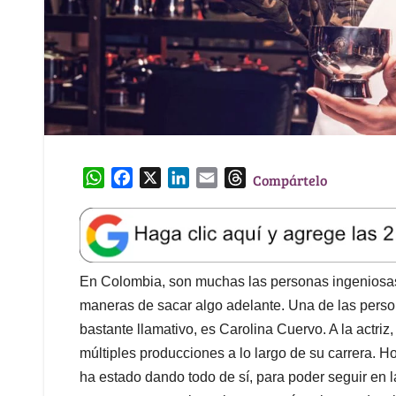
W
F
X
L
E
T
Compártelo
h
a
i
m
h
a
c
n
a
r
t
e
k
i
e
s
b
e
l
a
A
o
d
d
En Colombia, son muchas las personas ingeniosas, 
p
o
I
s
maneras de sacar algo adelante. Una de las perso
p
k
n
bastante llamativo, es Carolina Cuervo. A la actriz
múltiples producciones a lo largo de su carrera. H
ha estado dando todo de sí, para poder seguir en 