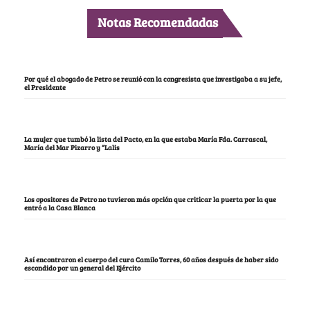
Notas Recomendadas
Por qué el abogado de Petro se reunió con la congresista que investigaba a su jefe,
el Presidente
La mujer que tumbó la lista del Pacto, en la que estaba María Fda. Carrascal,
María del Mar Pizarro y “Lalis
Los opositores de Petro no tuvieron más opción que criticar la puerta por la que
entró a la Casa Blanca
Así encontraron el cuerpo del cura Camilo Torres, 60 años después de haber sido
escondido por un general del Ejército