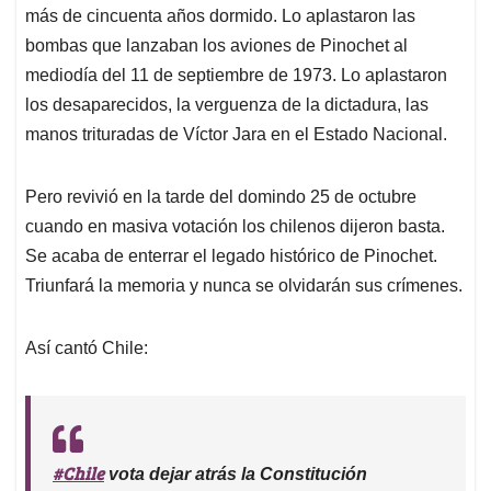
más de cincuenta años dormido. Lo aplastaron las
A
o
d
d
p
o
I
s
bombas que lanzaban los aviones de Pinochet al
p
k
n
mediodía del 11 de septiembre de 1973. Lo aplastaron
los desaparecidos, la verguenza de la dictadura, las
manos trituradas de Víctor Jara en el Estado Nacional.
Pero revivió en la tarde del domindo 25 de octubre
cuando en masiva votación los chilenos dijeron basta.
Se acaba de enterrar el legado histórico de Pinochet.
Triunfará la memoria y nunca se olvidarán sus crímenes.
Así cantó Chile:
#Chile
vota dejar atrás la Constitución