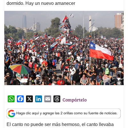
dormido. Hay un nuevo amanecer
W
F
X
L
E
T
Compártelo
h
a
i
m
h
a
c
n
a
r
t
e
k
i
e
El canto no puede ser más hermoso, el canto llevaba
s
b
e
l
a