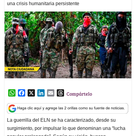
una crisis humanitaria persistente
W
F
X
L
E
T
Compártelo
h
a
i
m
h
a
c
n
a
r
t
e
k
i
e
La guerrilla del ELN se ha caracterizado, desde su
s
b
e
l
a
surgimiento, por impulsar lo que denominan una “lucha
A
o
d
d