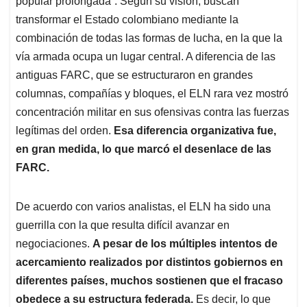
p
o
I
s
popular prolongada”. Según su visión, buscan
p
k
n
transformar el Estado colombiano mediante la
combinación de todas las formas de lucha, en la que la
vía armada ocupa un lugar central. A diferencia de las
antiguas FARC, que se estructuraron en grandes
columnas, compañías y bloques, el ELN rara vez mostró
concentración militar en sus ofensivas contra las fuerzas
legítimas del orden.
Esa diferencia organizativa fue,
en gran medida, lo que marcó el desenlace de las
FARC.
De acuerdo con varios analistas, el ELN ha sido una
guerrilla con la que resulta difícil avanzar en
negociaciones.
A pesar de los múltiples intentos de
acercamiento realizados por distintos gobiernos en
diferentes países, muchos sostienen que el fracaso
obedece a su estructura federada.
Es decir, lo que