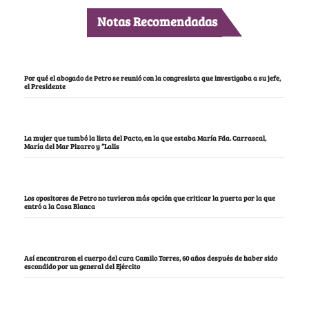
Notas Recomendadas
Por qué el abogado de Petro se reunió con la congresista que investigaba a su jefe,
el Presidente
La mujer que tumbó la lista del Pacto, en la que estaba María Fda. Carrascal,
María del Mar Pizarro y “Lalis
Los opositores de Petro no tuvieron más opción que criticar la puerta por la que
entró a la Casa Blanca
Así encontraron el cuerpo del cura Camilo Torres, 60 años después de haber sido
escondido por un general del Ejército