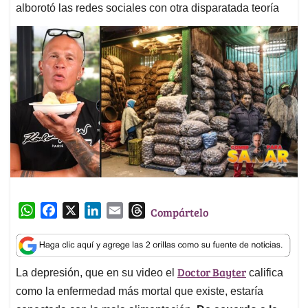
alborotó las redes sociales con otra disparatada teoría
W
F
X
L
E
T
Compártelo
h
a
i
m
h
a
c
n
a
r
t
e
k
i
e
Doctor Bayter
La depresión, que en su video el
califica
s
b
e
l
a
A
o
d
d
como la enfermedad más mortal que existe, estaría