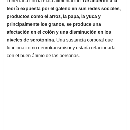
p
o
I
s
conectada con la mala alimentación.
De acuerdo a la
p
k
n
teoría expuesta por el galeno en sus redes sociales,
productos como el arroz, la papa, la yuca y
principalmente los granos, se produce una
afectación en el colón y una disminución en los
niveles de serotonina.
Una sustancia corporal que
funciona como neurotransmisor y estaría relacionada
con el buen ánimo de las personas.