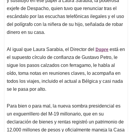
p
o
I
s
y sustituyó en ese papel a Laura Sarabia, la poderosa
p
k
n
exjefe de Despacho, quien tuvo que renunciar tras el
escándalo por las escuchas telefónicas ilegales y el uso
del polígrafo con la niñera de su hijo, señalada de robar
dinero en su casa.
Dapre
Al igual que Laura Sarabia, el Director del
está en
el supuesto círculo de confianza de Gustavo Petro, le
sigue los pasos calzados con ferragamo, le habla al
oído, toma notas en reuniones claves, lo acompaña en
todos los viajes, incluido el actual a Bélgica y casi nada
se le pasa por alto.
Para bien o para mal, la nueva sombra presidencial es
un exguerrillero del M-19 millonario, que en su
declaración de bienes y rentas registró un patrimonio de
12.000 millones de pesos y oficialmente maneja la Casa