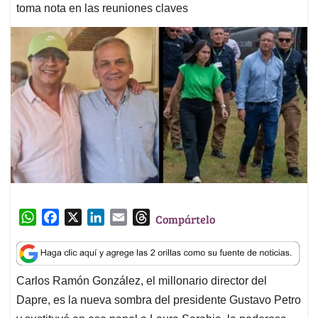
toma nota en las reuniones claves
W
F
X
L
E
T
Compártelo
h
a
i
m
h
a
c
n
a
r
t
e
k
i
e
Carlos Ramón González, el millonario director del
s
b
e
l
a
Dapre, es la nueva sombra del presidente Gustavo Petro
A
o
d
d