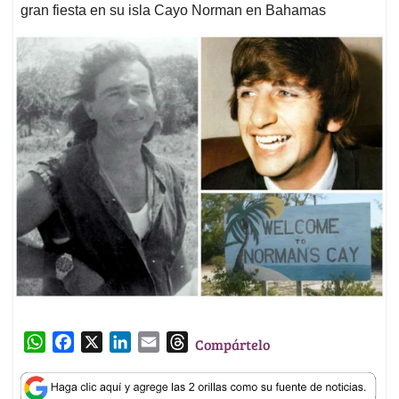
gran fiesta en su isla Cayo Norman en Bahamas
W
F
X
L
E
T
Compártelo
h
a
i
m
h
a
c
n
a
r