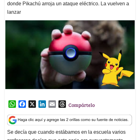
donde Pikachú arroja un ataque eléctrico. La vuelven a
lanzar
W
F
X
L
E
T
Compártelo
h
a
i
m
h
a
c
n
a
r
t
e
k
i
e
Se decía que cuando estábamos en la escuela varios
s
b
e
l
a