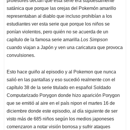
profesores decían que esta serie era supuestamente
A
o
d
d
p
o
I
s
satánica que porque las orejas del Pokemón amarillo
p
k
n
representaban al diablo que incluso prohibían a los
estudiantes ver esta serie que porque los niños se
ponían violentos, pero quién no se acuerda de un
capítulo de la famosa serie amarilla
Los Simpson
cuando viajan a Japón y ven una caricatura que provoca
convulsiones.
Esto hace guiño al episodio y al Pokemon que nunca
salió en las pantallas y eso sucedió realmente con el
capítulo 38 de la serie titulado en español Soldado
Computarizado Porygon donde hizo aparición Porygon
que se emitió al aire en el país nipon el martes 16 de
diciembre donde este episodio, al día siguiente de ser
visto más de 685 niños según los medios japoneses
comenzaron a notar visión borrosa y sufrir ataques