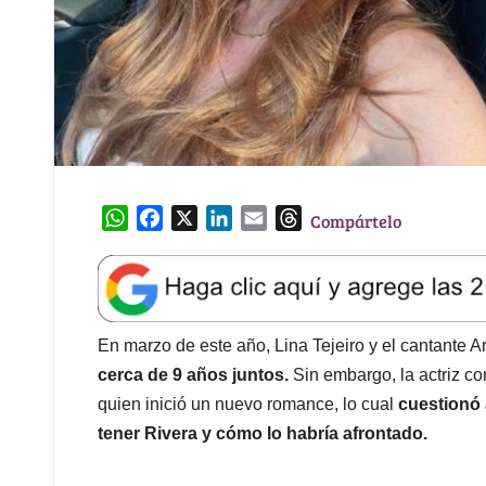
W
F
X
L
E
T
Compártelo
h
a
i
m
h
a
c
n
a
r
t
e
k
i
e
s
b
e
l
a
A
o
d
d
En marzo de este año, Lina Tejeiro y el cantante 
p
o
I
s
cerca de 9 años juntos.
Sin embargo, la actriz c
p
k
n
quien inició un nuevo romance, lo cual
cuestionó 
tener Rivera y cómo lo habría afrontado.