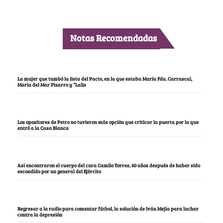
Notas Recomendadas
La mujer que tumbó la lista del Pacto, en la que estaba María Fda. Carrascal,
María del Mar Pizarro y “Lalis
Los opositores de Petro no tuvieron más opción que criticar la puerta por la que
entró a la Casa Blanca
Así encontraron el cuerpo del cura Camilo Torres, 60 años después de haber sido
escondido por un general del Ejército
Regresar a la radio para comentar fútbol, la solución de Iván Mejía para luchar
contra la depresión