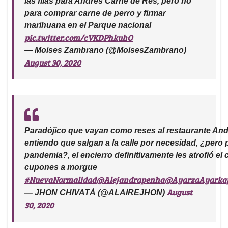
las filas para Andres Carne de Res, pero no
para comprar carne de perro y firmar
marihuana en el Parque nacional
pic.twitter.com/cVKDPhkuhO
— Moises Zambrano (@MoisesZambrano)
August 30, 2020
Paradójico que vayan como reses al restaurante And
entiendo que salgan a la calle por necesidad, ¿pero
pandemia?, el encierro definitivamente les atrofió el 
cupones a morgue
#NuevaNormalidad
@Alejandrapenha
@AyarzaAyarka
August
— JHON CHIVATÁ (@ALAIREJHON)
30, 2020