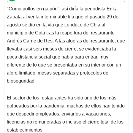
t
e
k
i
e
"Como pollos en galpón", así diría la periodista Erika
s
b
e
l
a
Zapata al ver la interminable fila que el pasado 29 de
A
o
d
d
p
o
I
s
agosto se dio en la vía que conduce de Chia al
p
k
n
municipio de Cota tras la reapertura del restaurante
Andrés Carne de Res. A las afueras del restaurante, que
llevaba casi seis meses de cierre, se evidenciaba la
poca distancia social que había para entrar, muy
diferente de lo que se presentaba en su interior con un
aforo limitado, mesas separadas y protocolos de
bioseguridad.
El sector de los restaurantes ha sido uno de los más
golpeados por la pandemia, muchos de ellos han tenido
que despedir empleados, enviarlos a vacaciones,
licencias no remuneradas o incluso el cierre total de los
establecimientos.