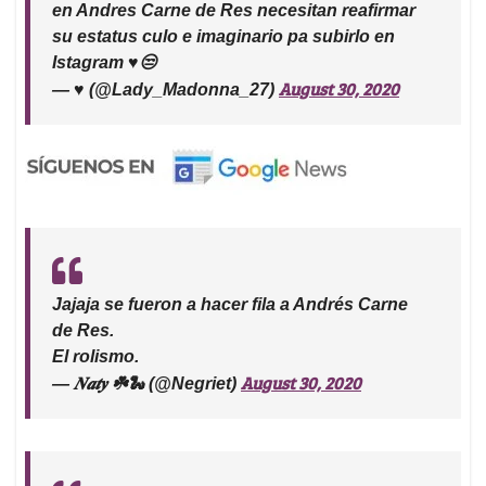
en Andres Carne de Res necesitan reafirmar
su estatus culo e imaginario pa subirlo en
Istagram ♥️😒
August 30, 2020
— ♥️ (@Lady_Madonna_27)
Jajaja se fueron a hacer fila a Andrés Carne
de Res.
El rolismo.
August 30, 2020
— 𝑵𝒂𝒕𝒚 ☘️🐍 (@Negriet)