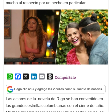
mucho al respecto por un hecho en particular
W
F
X
L
E
T
Compártelo
h
a
i
m
h
a
c
n
a
r
t
e
k
i
e
Las actores de la novela de Rigo se han convertido en
s
b
e
l
a
las grandes estrellas colombianas con el cierre del año.
A
o
d
d