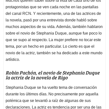
p
o
I
s
Muchos quieren saber sobre la vida de cada uno de los
p
k
n
protagonistas que se ven cada noche en las pantallas
del canal RCN. Y recientemente, una de las actrices de
la novela, pasó por una entrevista donde habló sobre
muchos aspectos de su vida. Además, también hablaron
sobre el novio de Stephania Duque, aunque fue poco lo
que se supo al respecto. La mujer prefiere no tocar este
tema, por un hecho en particular. Lo cierto es que el
novio de la actriz, también se ha dedicado a este mundo
artístico.
Robin Pachón, el novio de Stephania Duque
la actriz de la novela de Rigo
Stephania Duque se ha vuelto tema de conversación
durante los últimos días. No precisamente por aquella
polémica que se levantó a raíz de algunas de sus
declaraciones. La actriz es tendencia por ser una de las