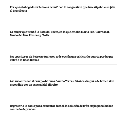
Por qué el abogado de Petro se reunió con la congresista que investigaba a su jefe,
el Presidente
La mujer que tumbó la lista del Pacto, en la que estaba María Fda. Carrascal,
María del Mar Pizarro y “Lalis
Los opositores de Petro no tuvieron más opción que criticar la puerta por la que
entró a la Casa Blanca
Así encontraron el cuerpo del cura Camilo Torres, 60 años después de haber sido
escondido por un general del Ejército
Regresar a la radio para comentar fútbol, la solución de Iván Mejía para luchar
contra la depresión