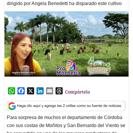
dirigido por Angela Benedetti ha disparado este cultivo
W
F
X
L
E
T
Compártelo
h
a
i
m
h
a
c
n
a
r
t
e
k
i
e
Para sorpresa de muchos el departamento de Córdoba
s
b
e
l
a
con sus costas de Moñitos y San Bernardo del Viento se
A
o
d
d