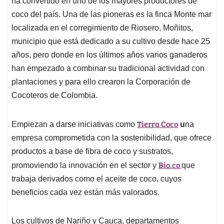
p
o
I
s
ha convertido en uno de los mayores productores de
p
k
n
coco del país. Una de las pioneras es la finca Monte mar
localizada en el corregimiento de Riosero, Moñitos,
municipio que está dedicado a su cultivo desde hace 25
años, pero donde en los últimos años varios ganaderos
han empezado a combinar su tradicional actividad con
plantaciones y para ello crearon la Corporación de
Cocoteros de Colombia.
Tierra Coco
Empiezan a darse iniciativas como
u
na
empresa comprometida con la sostenibilidad, que ofrece
productos a base de fibra de coco y sustratos,
Bio.co
promoviendo la innovación en el sector y
que
trabaja derivados como el aceite de coco, cuyos
beneficios cada vez están más valorados.
Los cultivos de Nariño y Cauca, departamentos