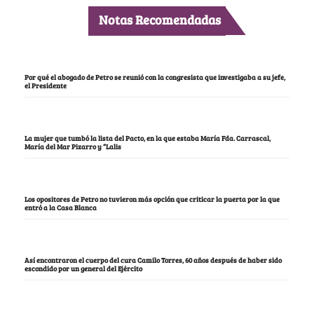
Notas Recomendadas
Por qué el abogado de Petro se reunió con la congresista que investigaba a su jefe,
el Presidente
La mujer que tumbó la lista del Pacto, en la que estaba María Fda. Carrascal,
María del Mar Pizarro y “Lalis
Los opositores de Petro no tuvieron más opción que criticar la puerta por la que
entró a la Casa Blanca
Así encontraron el cuerpo del cura Camilo Torres, 60 años después de haber sido
escondido por un general del Ejército