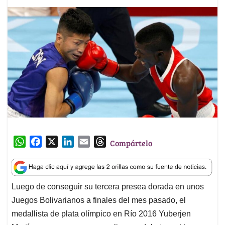
W
F
X
L
E
T
Compártelo
h
a
i
m
h
a
c
n
a
r
t
e
k
i
e
Luego de conseguir su tercera presea dorada en unos
s
b
e
l
a
Juegos Bolivarianos a finales del mes pasado, el
A
o
d
d
p
o
I
s
medallista de plata olímpico en Río 2016 Yuberjen