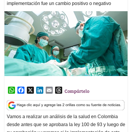
implementación fue un cambio positivo o negativo
W
F
X
L
E
T
Compártelo
h
a
i
m
h
a
c
n
a
r
t
e
k
i
e
Vamos a realizar un análisis de la salud en Colombia
s
b
e
l
a
desde antes que se aprobara la ley 100 de 93 y luego de
A
o
d
d