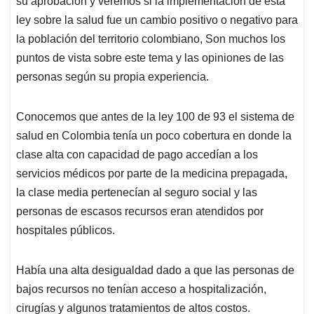
p
o
I
s
su aprobación y veremos si la implementación de esta
p
k
n
ley sobre la salud fue un cambio positivo o negativo para
la población del territorio colombiano, Son muchos los
puntos de vista sobre este tema y las opiniones de las
personas según su propia experiencia.
Conocemos que antes de la ley 100 de 93 el sistema de
salud en Colombia tenía un poco cobertura en donde la
clase alta con capacidad de pago accedían a los
servicios médicos por parte de la medicina prepagada,
la clase media pertenecían al seguro social y las
personas de escasos recursos eran atendidos por
hospitales públicos.
Había una alta desigualdad dado a que las personas de
bajos recursos no tenían acceso a hospitalización,
cirugías y algunos tratamientos de altos costos.