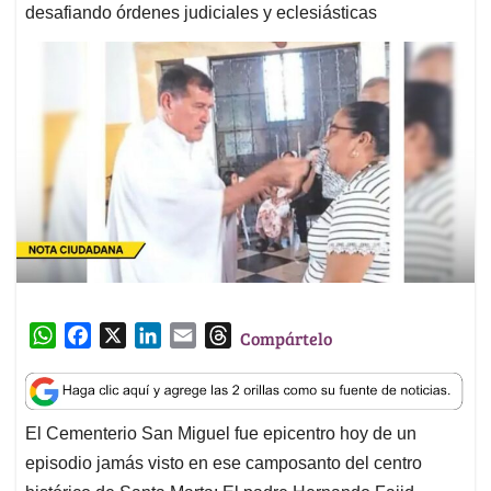
desafiando órdenes judiciales y eclesiásticas
W
F
X
L
E
T
Compártelo
h
a
i
m
h
a
c
n
a
r
t
e
k
i
e
El Cementerio San Miguel fue epicentro hoy de un
s
b
e
l
a
episodio jamás visto en ese camposanto del centro
A
o
d
d