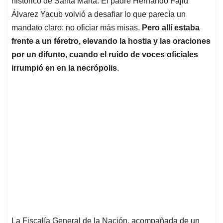
p
o
I
s
histórico de Santa Marta: El padre Hernando Fajid
p
k
n
Álvarez Yacub volvió a desafiar lo que parecía un
mandato claro: no oficiar más misas.
Pero allí estaba
frente a un féretro, elevando la hostia y las oraciones
por un difunto, cuando el ruido de voces oficiales
irrumpió en en la necrópolis
.
La Fiscalía General de la Nación, acompañada de un