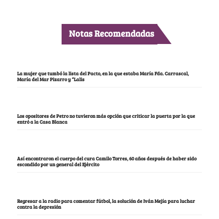
Notas Recomendadas
La mujer que tumbó la lista del Pacto, en la que estaba María Fda. Carrascal,
María del Mar Pizarro y “Lalis
Los opositores de Petro no tuvieron más opción que criticar la puerta por la que
entró a la Casa Blanca
Así encontraron el cuerpo del cura Camilo Torres, 60 años después de haber sido
escondido por un general del Ejército
Regresar a la radio para comentar fútbol, la solución de Iván Mejía para luchar
contra la depresión