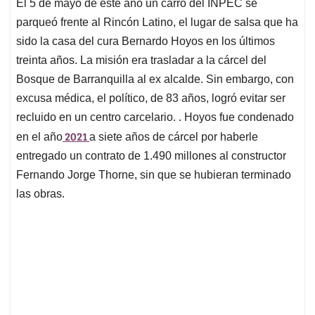
El 5 de mayo de este año un carro del INPEC se
s
b
e
l
a
parqueó frente al Rincón Latino, el lugar de salsa que ha
A
o
d
d
p
o
I
s
sido la casa del cura Bernardo Hoyos en los últimos
p
k
n
treinta años. La misión era trasladar a la cárcel del
Bosque de Barranquilla al ex alcalde. Sin embargo, con
excusa médica, el político, de 83 años, logró evitar ser
recluido en un centro carcelario. . Hoyos fue condenado
2021
en el año
a siete años de cárcel por haberle
entregado un contrato de 1.490 millones al constructor
Fernando Jorge Thorne, sin que se hubieran terminado
las obras.