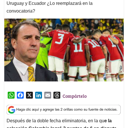
Uruguay y Ecuador ¿Lo reemplazará en la
convocatoria?
W
F
X
L
E
T
Compártelo
h
a
i
m
h
a
c
n
a
r
t
e
k
i
e
Después de la doble fecha eliminatoria, en la qu
e la
s
b
e
l
a