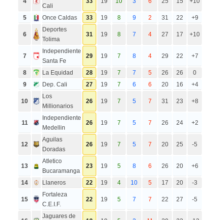
4
33
19
10
3
6
25
15
+10
Cali
5
Once Caldas
33
19
8
9
2
31
22
+9
Deportes
6
31
19
8
7
4
27
17
+10
Tolima
Independiente
7
29
19
7
8
4
29
22
+7
Santa Fe
8
La Equidad
28
19
7
7
5
26
26
0
9
Dep. Cali
27
19
7
6
6
20
16
+4
Los
10
26
19
7
5
7
31
23
+8
Millionarios
Independiente
11
26
19
7
5
7
26
24
+2
Medellin
Aguilas
12
26
19
7
5
7
20
25
-5
Doradas
Atletico
13
23
19
5
8
6
26
20
+6
Bucaramanga
14
Llaneros
22
19
4
10
5
17
20
-3
Fortaleza
15
22
19
5
7
7
22
27
-5
C.E.I.F.
Jaguares de