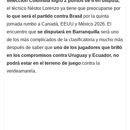
selección Colombia logró 2 puntos de 6 en disputa,
A
o
d
d
p
o
I
s
el técnico Néstor Lorenzo ya tiene que preocuparse por
p
k
n
lo que será el partido contra Brasil
por la quinta
jornada rumbo a Canadá, EEUU y México 2026. El
encuentro que
se disputará en Barranquilla
será uno
de los más complicados de la clasificatoria y mucho más
después de saber que
uno de los jugadores que brilló
en los compromisos contra Uruguay y Ecuador, no
podrá estar en el terreno de juego
contra la
verdeamarela.