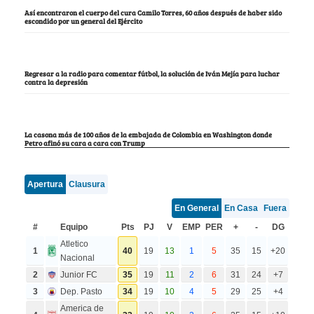
Así encontraron el cuerpo del cura Camilo Torres, 60 años después de haber sido
escondido por un general del Ejército
Regresar a la radio para comentar fútbol, la solución de Iván Mejía para luchar
contra la depresión
La casona más de 100 años de la embajada de Colombia en Washington donde
Petro afinó su cara a cara con Trump
Apertura
Clausura
En General
En Casa
Fuera
#
Equipo
Pts
PJ
V
EMP
PER
+
-
DG
Atletico
1
40
19
13
1
5
35
15
+20
Nacional
2
Junior FC
35
19
11
2
6
31
24
+7
3
Dep. Pasto
34
19
10
4
5
29
25
+4
America de