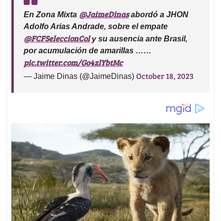
@JaimeDinas
En Zona Mixta ⁦
⁩ abordó a JHON
Adolfo Arias Andrade, sobre el empate
@FCFSeleccionCol
⁩ y su ausencia ante Brasil,
por acumulación de amarillas ……
pic.twitter.com/Go4zlYbtMc
October 18, 2023
— Jaime Dinas (@JaimeDinas)