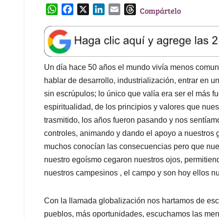
W
F
X
L
E
T
Compártelo
h
a
i
m
h
a
c
n
a
r
t
e
k
i
e
s
b
e
l
a
A
o
d
d
Un día hace 50 años el mundo vivía menos comun
p
o
I
s
hablar de desarrollo, industrialización, entrar en 
p
k
n
sin escrúpulos; lo único que valía era ser el más
espiritualidad, de los principios y valores que nue
trasmitido, los años fueron pasando y nos sentía
controles, animando y dando el apoyo a nuestros 
muchos conocían las consecuencias pero que nuest
nuestro egoísmo cegaron nuestros ojos, permitien
nuestros campesinos , el campo y son hoy ellos nu
Con la llamada globalización nos hartamos de es
pueblos, más oportunidades, escuchamos las ment