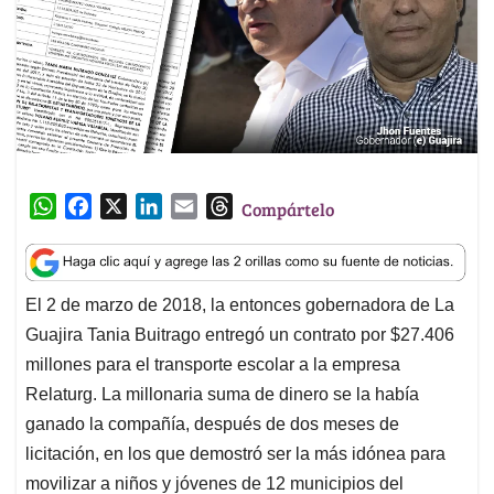
W
F
X
L
E
T
Compártelo
h
a
i
m
h
a
c
n
a
r
t
e
k
i
e
El 2 de marzo de 2018, la entonces gobernadora de La
s
b
e
l
a
Guajira Tania Buitrago entregó un contrato por $27.406
A
o
d
d
p
o
I
s
millones para el transporte escolar a la empresa
p
k
n
Relaturg. La millonaria suma de dinero se la había
ganado la compañía, después de dos meses de
licitación, en los que demostró ser la más idónea para
movilizar a niños y jóvenes de 12 municipios del