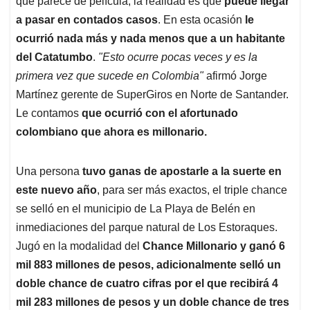
p
o
I
s
que parece de película, la realidad es que
puede llegar
p
k
n
a pasar en contados casos
. En esta ocasión
le
ocurrió nada más y nada menos que a un habitante
del Catatumbo
.
"Esto ocurre pocas veces y es la
primera vez que sucede en Colombia"
afirmó Jorge
Martínez gerente de SuperGiros en Norte de Santander.
Le contamos
que ocurrió con el afortunado
colombiano que ahora es millonario.
Una persona
tuvo ganas de apostarle a la suerte en
este nuevo año
, para ser más exactos,
el triple chance
se selló en el municipio de La Playa de Belén en
inmediaciones del parque natural de Los Estoraques.
Jugó en la modalidad del
Chance Millonario y ganó 6
mil 883 millones de pesos, adicionalmente selló un
doble chance de cuatro cifras por el que recibirá 4
mil 283 millones de pesos y un doble chance de tres