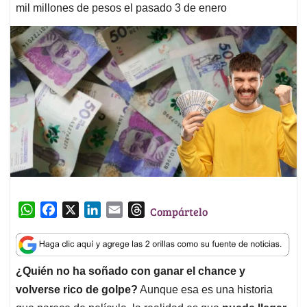
mil millones de pesos el pasado 3 de enero
W
F
X
L
E
T
Compártelo
h
a
i
m
h
a
c
n
a
r
t
e
k
i
e
¿Quién no ha soñado con ganar el chance y
s
b
e
l
a
volverse rico de golpe?
Aunque esa es una historia
A
o
d
d