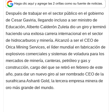
a
c
n
a
r
t
e
k
i
e
Después de trabajar en el sector público en el gobierno
s
b
e
l
a
de Cesar Gaviria, llegando incluso a ser ministro de
A
o
d
d
p
o
I
s
Educación, Alberto Calderón Zuleta dio un giro y terminó
p
k
n
haciendo una exitosa carrera internacional en el sector
de hidrocarburos y minería. Alcanzó a ser el CEO de
Orica Mining Services, el líder mundial en fabricación de
explosivos comerciales y sistemas de voladura para los
mercados de minería, canteras, petróleo y gas y
construcción, cargo del que se retiró en febrero de este
año, para dar un nuevo giro al ser nombrado CEO de la
surafricana Ashanti Gold, la tercera empresa minera de
oro más grande del mundo.