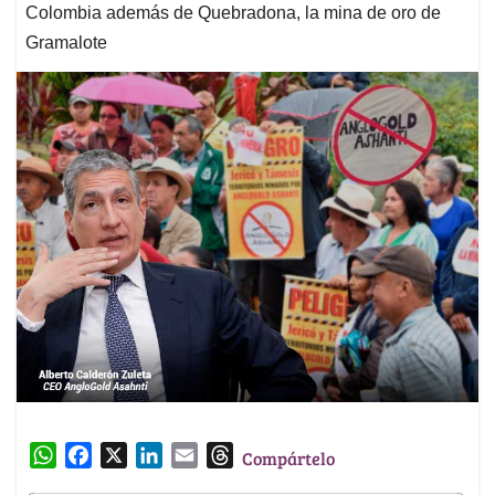
Colombia además de Quebradona, la mina de oro de
Gramalote
W
F
X
L
E
T
Compártelo
h
a
i
m
h