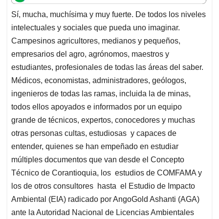
t
e
k
i
e
Sí, mucha, muchísima y muy fuerte. De todos los niveles
s
b
e
l
a
intelectuales y sociales que pueda uno imaginar.
A
o
d
d
p
o
I
s
Campesinos agricultores, medianos y pequeños,
p
k
n
empresarios del agro, agrónomos, maestros y
estudiantes, profesionales de todas las áreas del saber.
Médicos, economistas, administradores, geólogos,
ingenieros de todas las ramas, incluida la de minas,
todos ellos apoyados e informados por un equipo
grande de técnicos, expertos, conocedores y muchas
otras personas cultas, estudiosas y capaces de
entender, quienes se han empeñado en estudiar
múltiples documentos que van desde el Concepto
Técnico de Corantioquia, los estudios de COMFAMA y
los de otros consultores hasta el Estudio de Impacto
Ambiental (EIA) radicado por AngoGold Ashanti (AGA)
ante la Autoridad Nacional de Licencias Ambientales