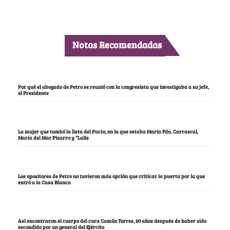
Notas Recomendadas
Por qué el abogado de Petro se reunió con la congresista que investigaba a su jefe,
el Presidente
La mujer que tumbó la lista del Pacto, en la que estaba María Fda. Carrascal,
María del Mar Pizarro y “Lalis
Los opositores de Petro no tuvieron más opción que criticar la puerta por la que
entró a la Casa Blanca
Así encontraron el cuerpo del cura Camilo Torres, 60 años después de haber sido
escondido por un general del Ejército