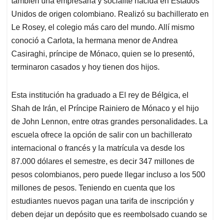
p
o
I
s
también una empresaria y socialité nacida en Estados
p
k
n
Unidos de origen colombiano. Realizó su bachillerato en
Le Rosey, el colegio más caro del mundo. Allí mismo
conoció a Carlota, la hermana menor de Andrea
Casiraghi, príncipe de Mónaco, quien se lo presentó,
terminaron casados y hoy tienen dos hijos.
Esta institución ha graduado a El rey de Bélgica, el
Shah de Irán, el Príncipe Rainiero de Mónaco y el hijo
de John Lennon, entre otras grandes personalidades. La
escuela ofrece la opción de salir con un bachillerato
internacional o francés y la matrícula va desde los
87.000 dólares el semestre, es decir 347 millones de
pesos colombianos, pero puede llegar incluso a los 500
millones de pesos. Teniendo en cuenta que los
estudiantes nuevos pagan una tarifa de inscripción y
deben dejar un depósito que es reembolsado cuando se