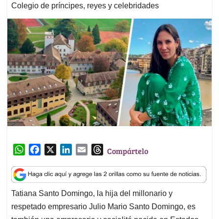
Colegio de príncipes, reyes y celebridades
W
F
X
L
E
T
Compártelo
h
a
i
m
h
a
c
n
a
r
t
e
k
i
e
Tatiana Santo Domingo, la hija del millonario y
s
b
e
l
a
respetado empresario Julio Mario Santo Domingo, es
A
o
d
d