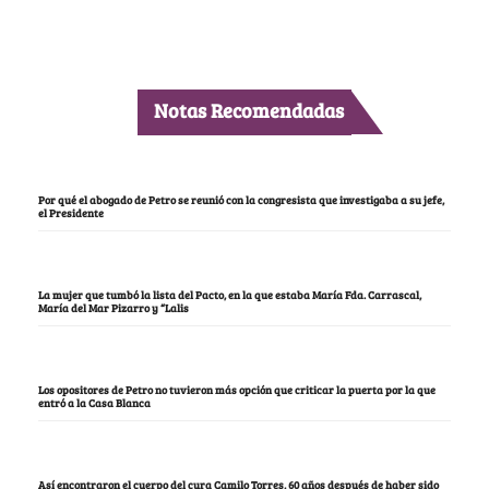
Notas Recomendadas
Por qué el abogado de Petro se reunió con la congresista que investigaba a su jefe,
el Presidente
La mujer que tumbó la lista del Pacto, en la que estaba María Fda. Carrascal,
María del Mar Pizarro y “Lalis
Los opositores de Petro no tuvieron más opción que criticar la puerta por la que
entró a la Casa Blanca
Así encontraron el cuerpo del cura Camilo Torres, 60 años después de haber sido