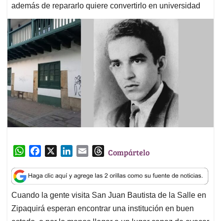
además de repararlo quiere convertirlo en universidad
W
F
X
L
E
T
Compártelo
h
a
i
m
h
a
c
n
a
r
t
e
k
i
e
Cuando la gente visita San Juan Bautista de la Salle en
s
b
e
l
a
Zipaquirá esperan encontrar una institución en buen
A
o
d
d