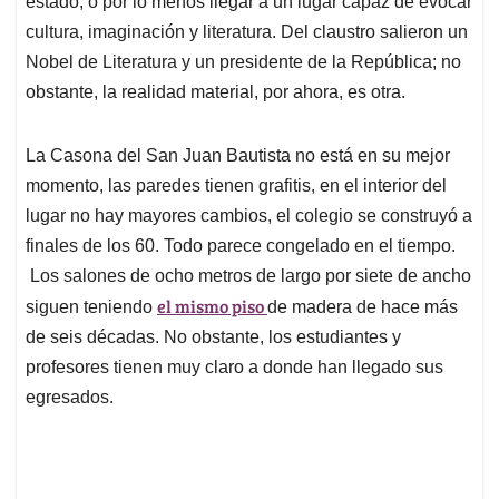
p
o
I
s
estado, o por lo menos llegar a un lugar capaz de evocar
p
k
n
cultura, imaginación y literatura. Del claustro salieron un
Nobel de Literatura y un presidente de la República; no
obstante, la realidad material, por ahora, es otra.
La Casona del San Juan Bautista no está en su mejor
momento, las paredes tienen grafitis, en el interior del
lugar no hay mayores cambios, el colegio se construyó a
finales de los 60. Todo parece congelado en el tiempo.
Los salones de ocho metros de largo por siete de ancho
el mismo piso
siguen teniendo
de madera de hace más
de seis décadas. No obstante, los estudiantes y
profesores tienen muy claro a donde han llegado sus
egresados.