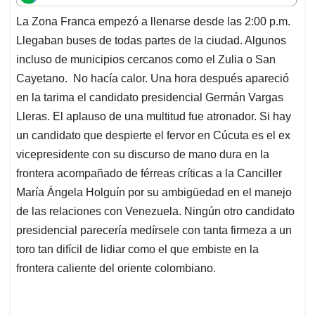
t
e
k
i
e
La Zona Franca empezó a llenarse desde las 2:00 p.m.
s
b
e
l
a
Llegaban buses de todas partes de la ciudad. Algunos
A
o
d
d
p
o
I
s
incluso de municipios cercanos como el Zulia o San
p
k
n
Cayetano. No hacía calor. Una hora después apareció
en la tarima el candidato presidencial Germán Vargas
Lleras. El aplauso de una multitud fue atronador. Si hay
un candidato que despierte el fervor en Cúcuta es el ex
vicepresidente con su discurso de mano dura en la
frontera acompañado de férreas críticas a la Canciller
María Ángela Holguín por su ambigüedad en el manejo
de las relaciones con Venezuela. Ningún otro candidato
presidencial parecería medírsele con tanta firmeza a un
toro tan difícil de lidiar como el que embiste en la
frontera caliente del oriente colombiano.