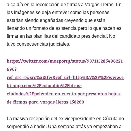
alcaldía en la recolección de firmas a Vargas Lleras. En
las imágenes se deja entrever como las personas
estarían siendo engañadas creyendo que están
llenando un formato de asistencia pero lo que hacen es
firmar en las planillas del candidato presidencial. No
tuvo consecuencias judiciales.
https://twitter.com/maeporty/status/937115285496221
696?
ref_src=twsrc%5Etfw&ref_url=http%3A%2F%2Fwww.e
ltiempo.com%2Fcolombia%2Fotras-
ciudades%2Fpolemica-en-cucuta-por-presuntas-hojas-
de-firmas-para-vargas-lleras-158260
La masiva recepción del ex vicepresidente en Cúcuta no
sorprendió a nadie. Una semana atrás ya empezaban a