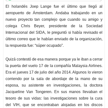
t
e
k
i
e
El holandés Joep Lange fue el último que llegó al
s
b
e
l
a
aeropuerto de Ámsterdam. Andaba trabajando en un
A
o
d
d
p
o
I
s
nuevo proyecto tan complejo que cuando su amigo y
p
k
n
colega Chris Beyer, presidente de la Sociedad
Internacional del SIDA, le preguntó si había revisado el
último correo que le habían enviado de la organización,
la respuesta fue: “súper ocupado”.
Quizá contestó de esa manera porque ya le iban a cerrar
la puerta del vuelo 17 de la compañía Malaysia Airlines.
Era el jueves 17 de julio del año 2014. Algunos lo vieron
corriendo por la sala de abordaje de la mano de su
esposa, su asistente en investigaciones, la doctora
Jacqueline Van Tongeren. En sus manos llevaban el
tesoro de sus vidas: las investigaciones sobre la cura
del VIH, que se encontraban alojadas en los discos