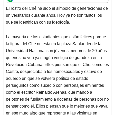
t
e
k
i
e
El rostro del Ché ha sido el símbolo de generaciones de
s
b
e
l
a
universitarios durante años. Hoy ya no son tantos los
A
o
d
d
p
o
I
s
que se identifican con su ideología.
p
k
n
La mayoría de los estudiantes que están felices porque
la figura del Che no está en la plaza Santander de la
Universidad Nacional son jóvenes menores de 20 años
quienes no ven ya ningún vestigio de grandeza en la
Revolución Cubana. Ellos piensan que el Ché, como los
Castro, despreciaba a los homosexuales y estuvo de
acuerdo en que se volviera política de estado
perseguirlos como sucedió con personajes eminentes
como el escritor Reinaldo Arenas, que mandó a
pelotones de fusilamiento a docenas de personas por no
pensar como él. Ellos piensan que lo mejor es que vaya
en ese muro algo que represente a las víctimas en