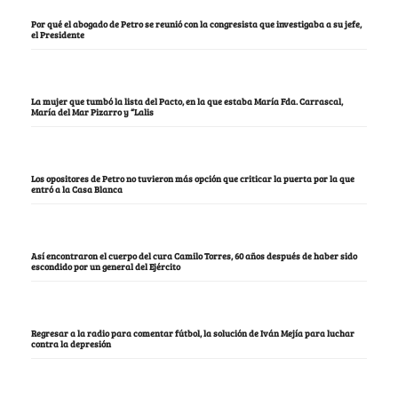
Por qué el abogado de Petro se reunió con la congresista que investigaba a su jefe,
el Presidente
La mujer que tumbó la lista del Pacto, en la que estaba María Fda. Carrascal,
María del Mar Pizarro y “Lalis
Los opositores de Petro no tuvieron más opción que criticar la puerta por la que
entró a la Casa Blanca
Así encontraron el cuerpo del cura Camilo Torres, 60 años después de haber sido
escondido por un general del Ejército
Regresar a la radio para comentar fútbol, la solución de Iván Mejía para luchar
contra la depresión