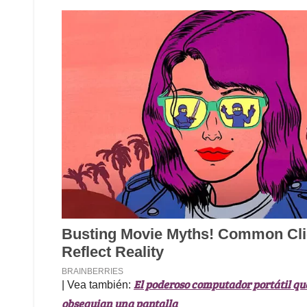
El poderoso computador portátil que
| Vea también:
obsequian una pantalla