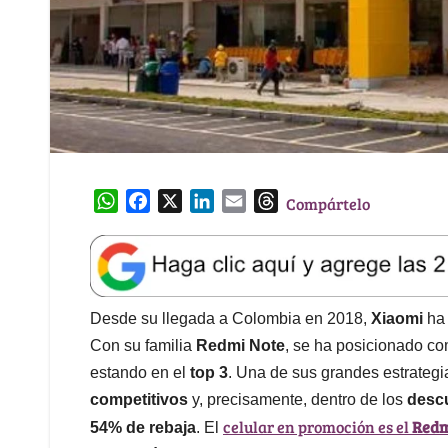
W
F
X
L
E
T
Compártelo
h
a
i
m
h
a
c
n
a
r
t
e
k
i
e
s
b
e
l
a
A
o
d
d
Desde su llegada a Colombia en 2018,
Xiaomi
ha 
p
o
I
s
Con su familia
Redmi Note
, se ha posicionado co
p
k
n
estando en el
top 3
. Una de sus grandes estrategi
competitivos
y, precisamente, dentro de los
descu
celular en promoción es el
Redm
54% de rebaja
. El