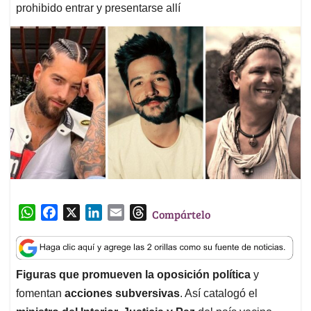
prohibido entrar y presentarse allí
W
F
X
L
E
T
Compártelo
h
a
i
m
h
a
c
n
a
r
t
e
k
i
e
Figuras que promueven la oposición política
y
s
b
e
l
a
fomentan
acciones subversivas
. Así catalogó el
A
o
d
d