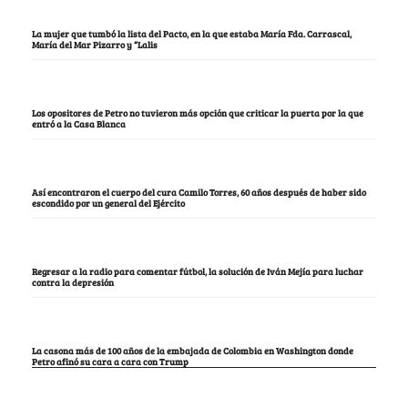
La mujer que tumbó la lista del Pacto, en la que estaba María Fda. Carrascal,
María del Mar Pizarro y “Lalis
Los opositores de Petro no tuvieron más opción que criticar la puerta por la que
entró a la Casa Blanca
Así encontraron el cuerpo del cura Camilo Torres, 60 años después de haber sido
escondido por un general del Ejército
Regresar a la radio para comentar fútbol, la solución de Iván Mejía para luchar
contra la depresión
La casona más de 100 años de la embajada de Colombia en Washington donde
Petro afinó su cara a cara con Trump