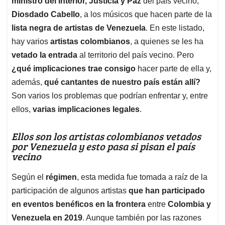
p
o
I
s
ministro del Interior, Justicia y Paz
del país vecino,
p
k
n
Diosdado Cabello
, a los músicos que hacen parte de la
lista negra de artistas de Venezuela
. En este listado,
hay varios
artistas colombianos
, a quienes se les ha
vetado la entrada
al territorio del país vecino. Pero
¿qué implicaciones trae consigo
hacer parte de ella y,
además,
qué cantantes de nuestro país están allí?
Son varios los problemas que podrían enfrentar y, entre
ellos,
varias implicaciones legales
.
Ellos son los artistas colombianos vetados
por Venezuela y esto pasa si pisan el país
vecino
Según el
régimen
, esta medida fue tomada a raíz de la
participación de algunos artistas
que han participado
en eventos benéficos en la frontera
entre
Colombia y
Venezuela en 2019
. Aunque también por las razones