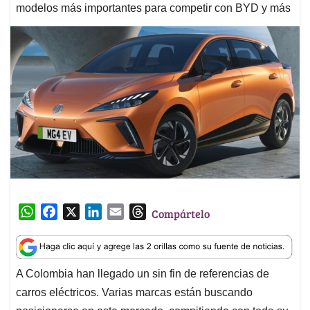
modelos más importantes para competir con BYD y más
W
F
X
L
E
T
Compártelo
h
a
i
m
h
a
c
n
a
r
t
e
k
i
e
A Colombia han llegado un sin fin de referencias de
s
b
e
l
a
carros eléctricos. Varias marcas están buscando
A
o
d
d