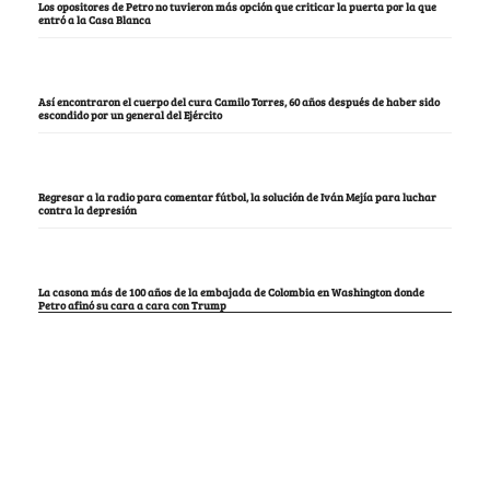
Los opositores de Petro no tuvieron más opción que criticar la puerta por la que
entró a la Casa Blanca
Así encontraron el cuerpo del cura Camilo Torres, 60 años después de haber sido
escondido por un general del Ejército
Regresar a la radio para comentar fútbol, la solución de Iván Mejía para luchar
contra la depresión
La casona más de 100 años de la embajada de Colombia en Washington donde
Petro afinó su cara a cara con Trump