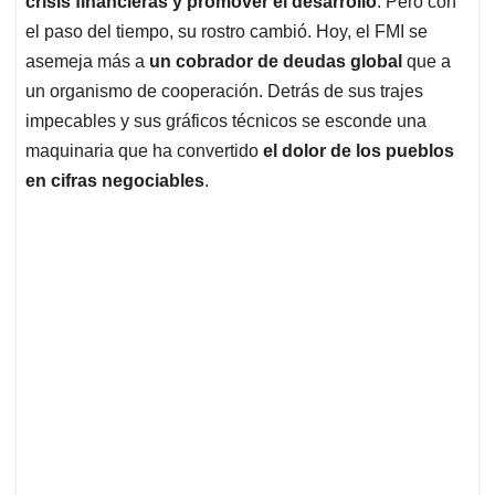
p
o
I
s
crisis financieras y promover el desarrollo
. Pero con
p
k
n
el paso del tiempo, su rostro cambió. Hoy, el FMI se
asemeja más a
un cobrador de deudas global
que a
un organismo de cooperación. Detrás de sus trajes
impecables y sus gráficos técnicos se esconde una
maquinaria que ha convertido
el dolor de los pueblos
en cifras negociables
.