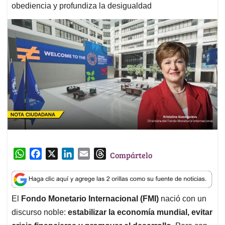
obediencia y profundiza la desigualdad
W
F
X
L
E
T
Compártelo
h
a
i
m
h
a
c
n
a
r
t
e
k
i
e
El
Fondo Monetario Internacional (FMI)
nació con un
s
b
e
l
a
discurso noble:
estabilizar la economía mundial, evitar
A
o
d
d