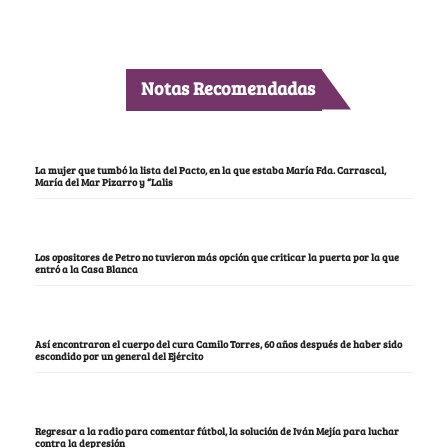
Notas Recomendadas
La mujer que tumbó la lista del Pacto, en la que estaba María Fda. Carrascal,
María del Mar Pizarro y “Lalis
Los opositores de Petro no tuvieron más opción que criticar la puerta por la que
entró a la Casa Blanca
Así encontraron el cuerpo del cura Camilo Torres, 60 años después de haber sido
escondido por un general del Ejército
Regresar a la radio para comentar fútbol, la solución de Iván Mejía para luchar
contra la depresión