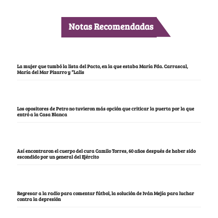
Notas Recomendadas
La mujer que tumbó la lista del Pacto, en la que estaba María Fda. Carrascal,
María del Mar Pizarro y “Lalis
Los opositores de Petro no tuvieron más opción que criticar la puerta por la que
entró a la Casa Blanca
Así encontraron el cuerpo del cura Camilo Torres, 60 años después de haber sido
escondido por un general del Ejército
Regresar a la radio para comentar fútbol, la solución de Iván Mejía para luchar
contra la depresión