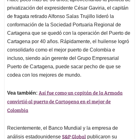
s
b
e
l
a
privatización del expresidente César Gaviria, el capitán
A
o
d
d
p
o
I
s
de fragata retirado Alfonso Salas Trujillo lideró la
p
k
n
conformación de la Sociedad Portuaria Regional de
Cartagena que se quedó con la operación del Puerto de
Cartagena por 40 años. Rápidamente, el huilense logró
consolidarlo como el mejor puerto de Colombia e
incluso, siendo aún gerente del Grupo Empresarial
Puerto de Cartagena, puede sacar pecho de que se
codea con los mejores de mundo.
Así fue como un capitán de la Armada
Vea también:
convirtió al puerto de Cartagena en el mejor de
Colombia
Recientemente, el Banco Mundial y la empresa de
S&P Global
análisis estadounidense
publicaron su