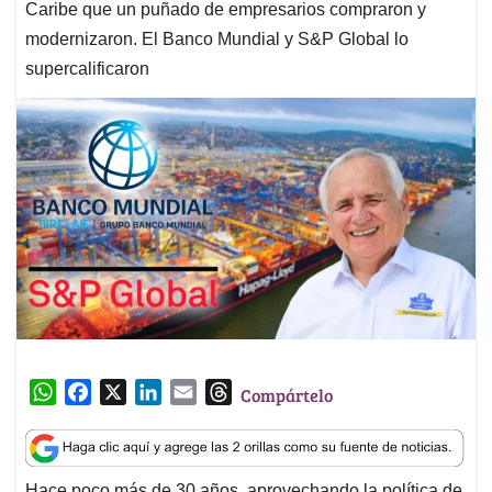
Caribe que un puñado de empresarios compraron y
modernizaron. El Banco Mundial y S&P Global lo
supercalificaron
W
F
X
L
E
T
Compártelo
h
a
i
m
h
a
c
n
a
r
t
e
k
i
e
Hace poco más de 30 años, aprovechando la política de