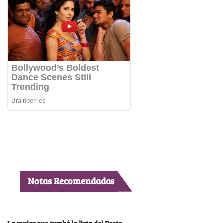
Notas Recomendadas
La mujer que tumbó la lista del Pacto,