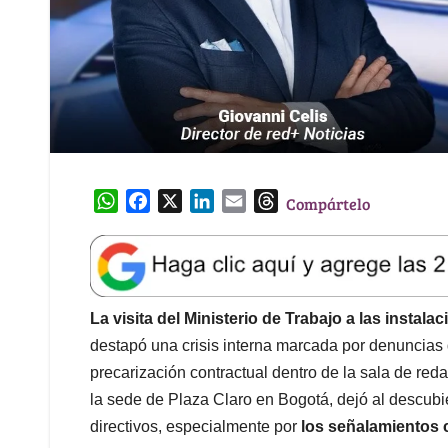
W
F
X
L
E
T
Compártelo
h
a
i
m
h
a
c
n
a
r
t
e
k
i
e
s
b
e
l
a
A
o
d
d
La visita del Ministerio de Trabajo a las instal
p
o
I
s
destapó una crisis interna marcada por denuncias 
p
k
n
precarización contractual dentro de la sala de reda
la sede de Plaza Claro en Bogotá, dejó al descubie
directivos, especialmente por
los señalamientos co