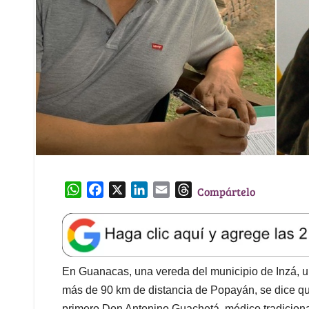
W
F
X
L
E
T
Compártelo
h
a
i
m
h
a
c
n
a
r
t
e
k
i
e
s
b
e
l
a
A
o
d
d
En Guanacas, una vereda del municipio de Inzá, u
p
o
I
s
más de 90 km de distancia de Popayán, se dice que
p
k
n
primero Don Antonino Guachetá, médico tradicional