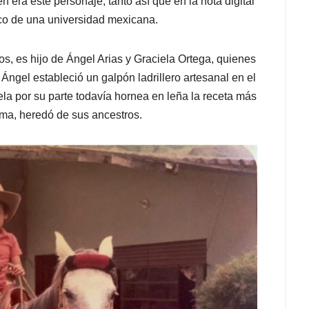
n era este personaje, tanto así que en la nota digital
ico de una universidad mexicana.
s, es hijo de Ángel Arias y Graciela Ortega, quienes
Ángel estableció un galpón ladrillero artesanal en el
ela por su parte todavía hornea en leña la receta más
rma, heredó de sus ancestros.