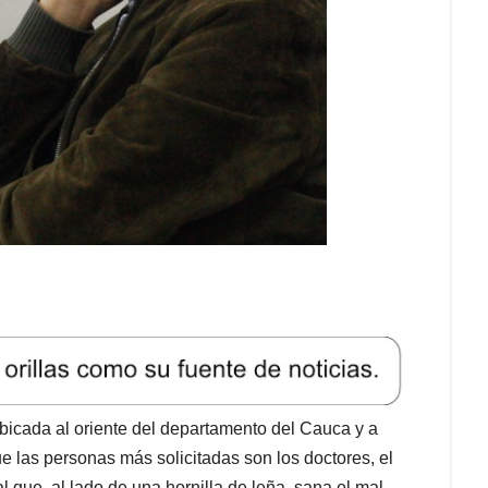
bicada al oriente del departamento del Cauca y a
 las personas más solicitadas son los doctores, el
 que, al lado de una hornilla de leña, sana el mal