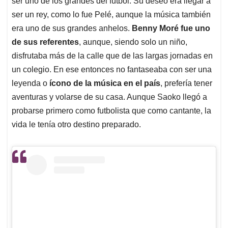
p
o
I
s
ser uno de los grandes del fútbol. Su deseo era llegar a
p
k
n
ser un rey, como lo fue Pelé, aunque la música también
era uno de sus grandes anhelos.
Benny Moré fue uno
de sus referentes
, aunque, siendo solo un niño,
disfrutaba más de la calle que de las largas jornadas en
un colegio. En ese entonces no fantaseaba con ser una
leyenda o
ícono de la música en el país
, prefería tener
aventuras y volarse de su casa. Aunque Saoko llegó a
probarse primero como futbolista que como cantante, la
vida le tenía otro destino preparado.