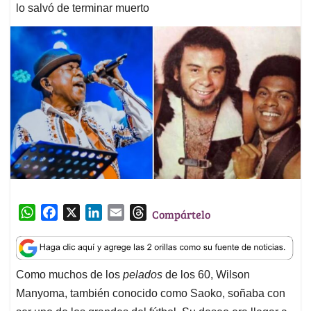
lo salvó de terminar muerto
W
F
X
L
E
T
Compártelo
h
a
i
m
h
a
c
n
a
r
t
e
k
i
e
Como muchos de los
pelados
de los 60, Wilson
s
b
e
l
a
Manyoma, también conocido como Saoko, soñaba con
A
o
d
d