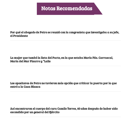
Notas Recomendadas
Por qué el abogado de Petro se reunió con la congresista que investigaba a su jefe,
el Presidente
La mujer que tumbó la lista del Pacto, en la que estaba María Fda. Carrascal,
María del Mar Pizarro y “Lalis
Los opositores de Petro no tuvieron más opción que criticar la puerta por la que
entró a la Casa Blanca
Así encontraron el cuerpo del cura Camilo Torres, 60 años después de haber sido
escondido por un general del Ejército