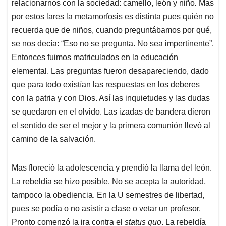
relacionarnos con la sociedad: camello, león y niño
.
Mas
A
o
d
d
p
o
I
s
por estos lares la metamorfosis es distinta pues quién no
p
k
n
recuerda que de niños, cuando preguntábamos por qué,
se nos decía: “Eso no se pregunta. No sea impertinente”.
Entonces fuimos matriculados en la educación
elemental. Las preguntas fueron desapareciendo, dado
que para todo existían las respuestas en los deberes
con la patria y con Dios. Así las inquietudes y las dudas
se quedaron en el olvido. Las izadas de bandera dieron
el sentido de ser el mejor y la primera comunión llevó al
camino de la salvación.
Mas floreció la adolescencia y prendió la llama del león.
La rebeldía se hizo posible. No se acepta la autoridad,
tampoco la obediencia. En la U semestres de libertad,
pues se podía o no asistir a clase o vetar un profesor.
Pronto comenzó la ira contra el
status quo
. La rebeldía