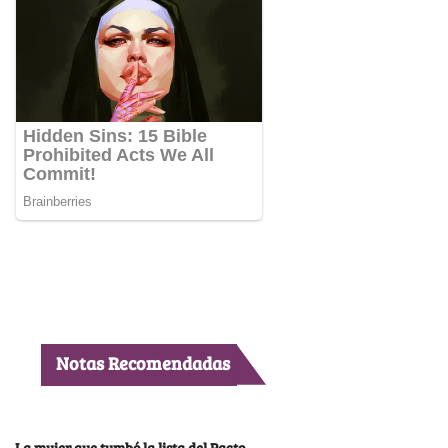
Notas Recomendadas
La mujer que tumbó la lista del Pacto,