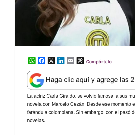
W
F
X
L
E
T
Compártelo
h
a
i
m
h
a
c
n
a
r
t
e
k
i
e
s
b
e
l
a
A
o
d
d
La actriz Carla Giraldo, se volvió famosa, a sus 
p
o
I
s
novela con Marcelo Cezán. Desde ese momento en 
p
k
n
farándula colombiana. Sin embargo, con el pasó 
novelas.