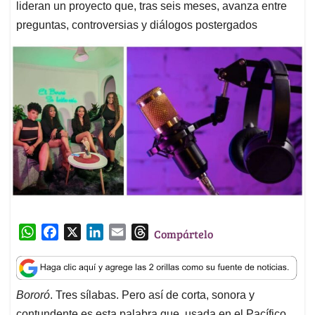
lideran un proyecto que, tras seis meses, avanza entre
preguntas, controversias y diálogos postergados
W
F
X
L
E
T
Compártelo
h
a
i
m
h
a
c
n
a
r
t
e
k
i
e
Bororó
. Tres sílabas. Pero así de corta, sonora y
s
b
e
l
a
contundente es esta palabra que, usada en el Pacífico