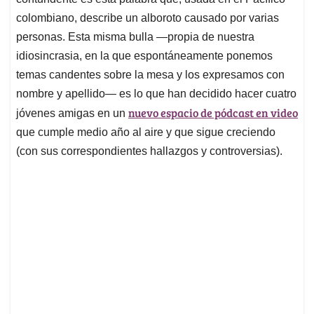
A
o
d
d
p
o
I
s
colombiano, describe un alboroto causado por varias
p
k
n
personas. Esta misma bulla —propia de nuestra
idiosincrasia, en la que espontáneamente ponemos
temas candentes sobre la mesa y los expresamos con
nombre y apellido— es lo que han decidido hacer cuatro
nuevo espacio de pódcast en video
jóvenes amigas en un
que cumple medio año al aire y que sigue creciendo
(con sus correspondientes hallazgos y controversias).